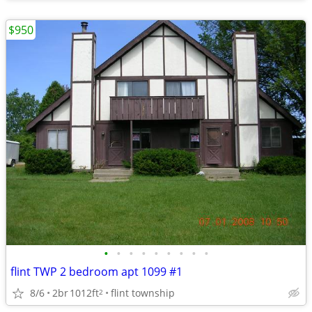
$950
•
•
•
•
•
•
•
•
•
flint TWP 2 bedroom apt 1099 #1
8/6
2br
1012ft
flint township
2