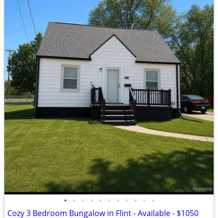
•
•
•
•
•
•
•
•
•
•
•
Cozy 3 Bedroom Bungalow in Flint - Available - $1050