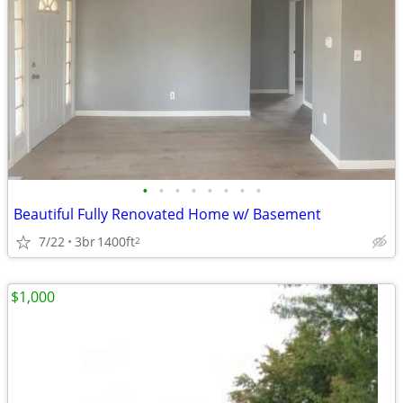
•
•
•
•
•
•
•
•
Beautiful Fully Renovated Home w/ Basement
7/22
3br
1400ft
2
$1,000