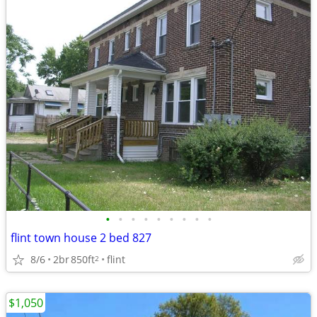
•
•
•
•
•
•
•
•
•
flint town house 2 bed 827
8/6
2br
850ft
flint
2
$1,050