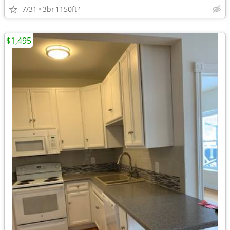
7/31
3br
1150ft
2
$1,495