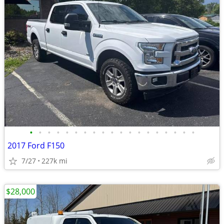
•
•
•
•
•
•
•
•
•
•
•
•
•
•
•
•
•
•
•
2017 Ford F150
7/27
227k mi
$28,000