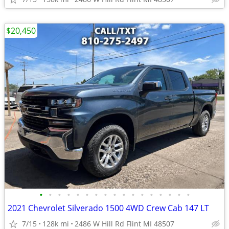
$20,450
•
•
•
•
•
•
•
•
•
•
•
•
•
•
•
•
•
2021 Chevrolet Silverado 1500 4WD Crew Cab 147 LT
7/15
128k mi
2486 W Hill Rd Flint MI 48507