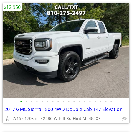
$12,950
•
•
•
•
•
•
•
•
•
•
•
•
•
•
•
•
•
•
2017 GMC Sierra 1500 4WD Double Cab 147 Elevation
7/15
170k mi
2486 W Hill Rd Flint MI 48507