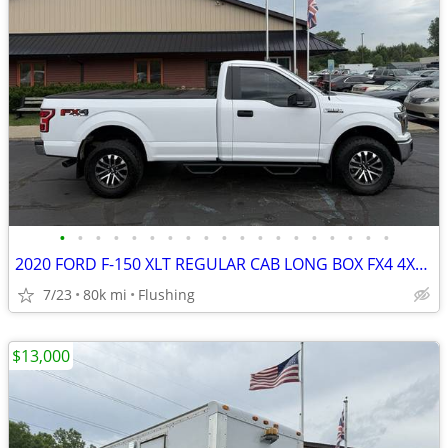
•
•
•
•
•
•
•
•
•
•
•
•
•
•
•
•
•
•
•
2020 FORD F-150 XLT REGULAR CAB LONG BOX FX4 4X4 5.0 COYOTE V8
7/23
80k mi
Flushing
$13,000