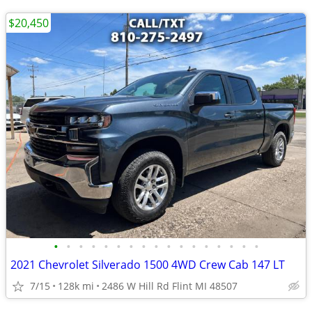
$20,450
•
•
•
•
•
•
•
•
•
•
•
•
•
•
•
•
•
2021 Chevrolet Silverado 1500 4WD Crew Cab 147 LT
7/15
128k mi
2486 W Hill Rd Flint MI 48507