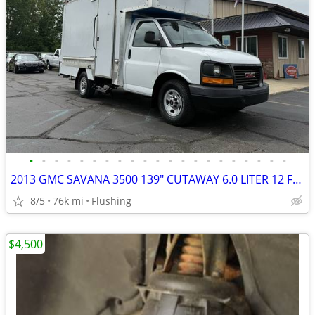
•
•
•
•
•
•
•
•
•
•
•
•
•
•
•
•
•
•
•
•
•
2013 GMC SAVANA 3500 139" CUTAWAY 6.0 LITER 12 FOOT INSULATED WORK BOX
8/5
76k mi
Flushing
$4,500