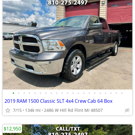
•
•
•
•
•
•
•
•
•
•
•
•
•
•
•
•
•
•
•
•
•
2019 RAM 1500 Classic SLT 4x4 Crew Cab 64 Box
7/15
134k mi
2486 W Hill Rd Flint MI 48507
$12,950