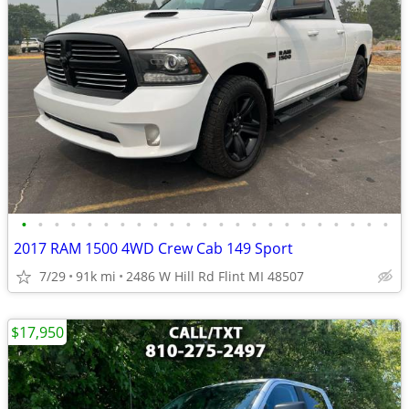
•
•
•
•
•
•
•
•
•
•
•
•
•
•
•
•
•
•
•
•
•
•
•
2017 RAM 1500 4WD Crew Cab 149 Sport
7/29
91k mi
2486 W Hill Rd Flint MI 48507
$17,950