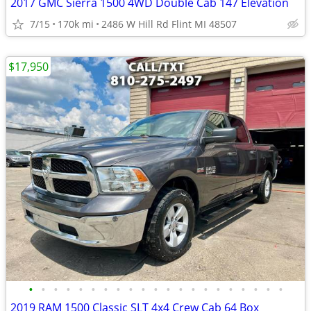
2017 GMC Sierra 1500 4WD Double Cab 147 Elevation
7/15
170k mi
2486 W Hill Rd Flint MI 48507
$17,950
•
•
•
•
•
•
•
•
•
•
•
•
•
•
•
•
•
•
•
•
•
2019 RAM 1500 Classic SLT 4x4 Crew Cab 64 Box