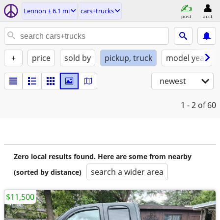
Lennon ± 6.1 mi
cars+trucks
post
acct
+
price
sold by
pickup, truck
model year
newest
1 - 2
of 60
Zero local results found. Here are some from nearby
search a wider area
(sorted by distance)
$11,500