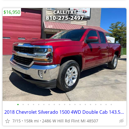
$16,950
•
•
•
•
•
•
•
•
•
•
•
•
•
•
•
•
•
•
•
2018 Chevrolet Silverado 1500 4WD Double Cab 143.5 LT w/1LT
7/15
158k mi
2486 W Hill Rd Flint MI 48507