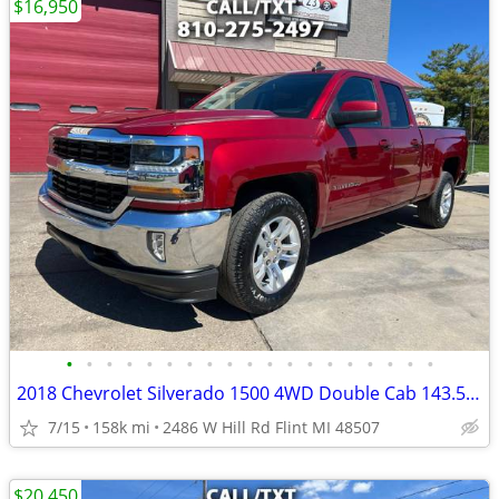
$16,950
•
•
•
•
•
•
•
•
•
•
•
•
•
•
•
•
•
•
•
2018 Chevrolet Silverado 1500 4WD Double Cab 143.5 LT w/1LT
7/15
158k mi
2486 W Hill Rd Flint MI 48507
$20,450