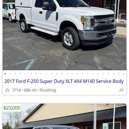
•
•
•
•
•
•
•
•
•
•
•
•
•
•
•
•
•
•
•
•
•
•
•
•
2017 Ford F-250 Super Duty XLT 4X4 M140 Service Body
7/14
68k mi
Flushing
$23,000