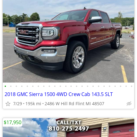
•
•
•
•
•
•
•
•
•
•
•
•
•
•
•
•
•
•
•
•
•
•
•
•
2018 GMC Sierra 1500 4WD Crew Cab 143.5 SLT
7/29
195k mi
2486 W Hill Rd Flint MI 48507
$17,950