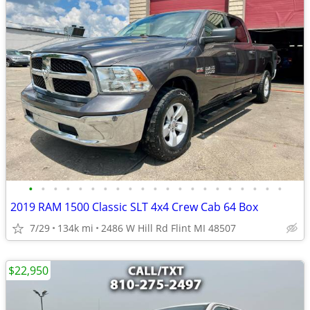
•
•
•
•
•
•
•
•
•
•
•
•
•
•
•
•
•
•
•
•
•
2019 RAM 1500 Classic SLT 4x4 Crew Cab 64 Box
7/29
134k mi
2486 W Hill Rd Flint MI 48507
$22,950