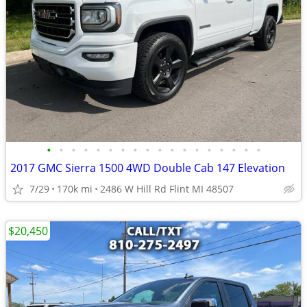
•
•
•
•
•
•
•
•
•
•
•
•
•
•
•
•
•
•
2017 GMC Sierra 1500 4WD Double Cab 147 Elevation
7/29
170k mi
2486 W Hill Rd Flint MI 48507
$20,450