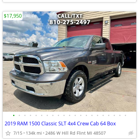
$17,950
•
•
•
•
•
•
•
•
•
•
•
•
•
•
•
•
•
•
•
•
•
2019 RAM 1500 Classic SLT 4x4 Crew Cab 64 Box
7/15
134k mi
2486 W Hill Rd Flint MI 48507