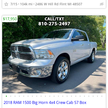
7/15
104k mi
2486 W Hill Rd Flint MI 48507
$17,950
•
•
•
•
•
•
•
•
•
•
•
•
•
•
•
•
•
•
•
•
•
•
•
2018 RAM 1500 Big Horn 4x4 Crew Cab 57 Box