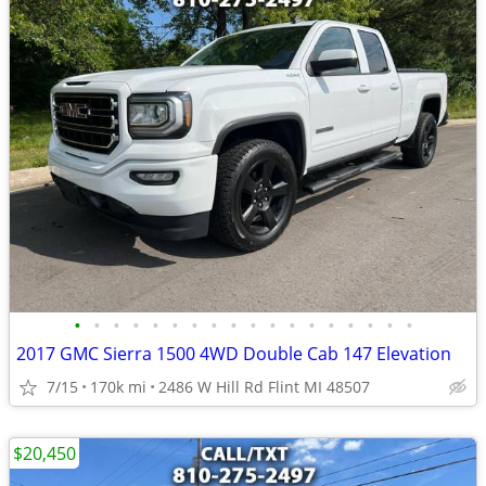
•
•
•
•
•
•
•
•
•
•
•
•
•
•
•
•
•
•
2017 GMC Sierra 1500 4WD Double Cab 147 Elevation
7/15
170k mi
2486 W Hill Rd Flint MI 48507
$20,450