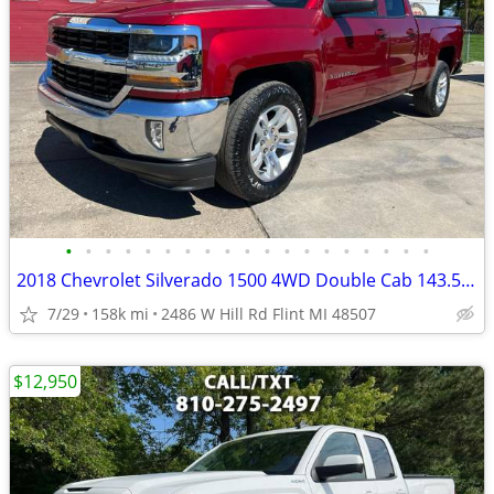
•
•
•
•
•
•
•
•
•
•
•
•
•
•
•
•
•
•
•
2018 Chevrolet Silverado 1500 4WD Double Cab 143.5 LT w/1LT
7/29
158k mi
2486 W Hill Rd Flint MI 48507
$12,950