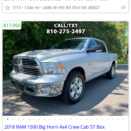
7/15
134k mi
2486 W Hill Rd Flint MI 48507
$17,950
•
•
•
•
•
•
•
•
•
•
•
•
•
•
•
•
•
•
•
•
•
•
•
2018 RAM 1500 Big Horn 4x4 Crew Cab 57 Box