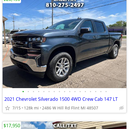
•
•
•
•
•
•
•
•
•
•
•
•
•
•
•
•
•
2021 Chevrolet Silverado 1500 4WD Crew Cab 147 LT
7/15
128k mi
2486 W Hill Rd Flint MI 48507
$17,950