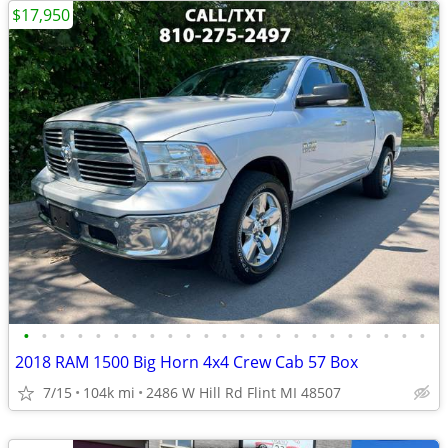
$17,950
•
•
•
•
•
•
•
•
•
•
•
•
•
•
•
•
•
•
•
•
•
•
•
2018 RAM 1500 Big Horn 4x4 Crew Cab 57 Box
7/15
104k mi
2486 W Hill Rd Flint MI 48507