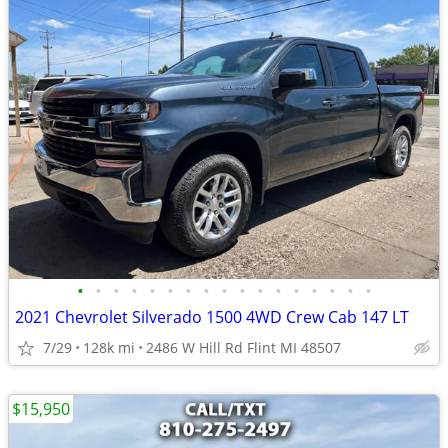
•
•
•
•
•
•
•
•
•
•
•
•
•
•
•
•
•
2021 Chevrolet Silverado 1500 4WD Crew Cab 147 LT
7/29
128k mi
2486 W Hill Rd Flint MI 48507
$15,950