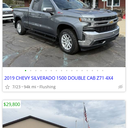
•
•
•
•
•
•
•
•
•
•
•
•
•
•
•
•
2019 CHEVY SILVERADO 1500 DOUBLE CAB Z71 4X4
7/23
94k mi
Flushing
$29,800