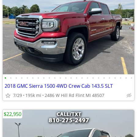
•
•
•
•
•
•
•
•
•
•
•
•
•
•
•
•
•
•
•
•
•
•
•
•
2018 GMC Sierra 1500 4WD Crew Cab 143.5 SLT
7/29
195k mi
2486 W Hill Rd Flint MI 48507
$22,950