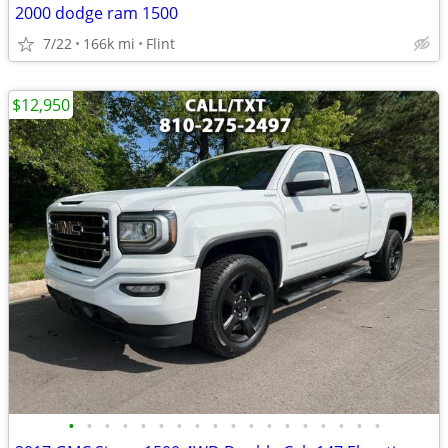
2000 dodge ram 1500
7/22
166k mi
Flint
$12,950
•
•
•
•
•
•
•
•
•
•
•
•
•
•
•
•
•
•