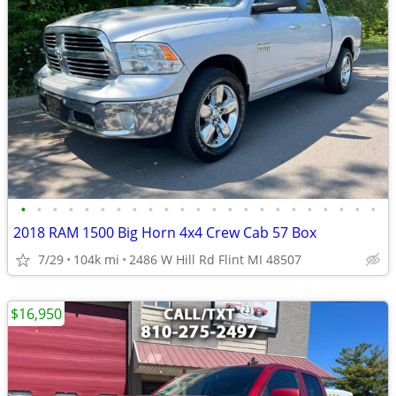
•
•
•
•
•
•
•
•
•
•
•
•
•
•
•
•
•
•
•
•
•
•
•
2018 RAM 1500 Big Horn 4x4 Crew Cab 57 Box
7/29
104k mi
2486 W Hill Rd Flint MI 48507
$16,950