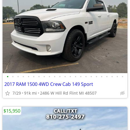
•
•
•
•
•
•
•
•
•
•
•
•
•
•
•
•
•
•
•
•
•
•
•
2017 RAM 1500 4WD Crew Cab 149 Sport
7/29
91k mi
2486 W Hill Rd Flint MI 48507
$15,950