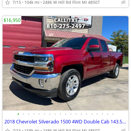
7/15
104k mi
2486 W Hill Rd Flint MI 48507
$16,950
•
•
•
•
•
•
•
•
•
•
•
•
•
•
•
•
•
•
•
2018 Chevrolet Silverado 1500 4WD Double Cab 143.5 LT w/1LT
7/15
158k mi
2486 W Hill Rd Flint MI 48507