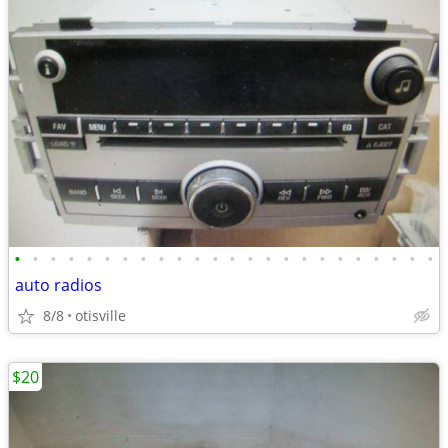
•
•
•
•
•
•
•
•
•
•
•
•
•
•
•
•
•
•
•
•
•
•
•
•
auto radios
8/8
otisville
$20