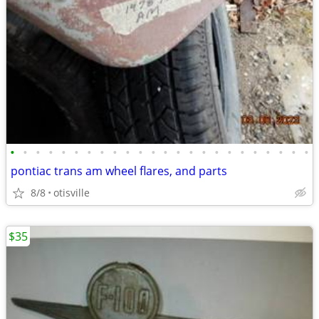
•
•
•
•
•
•
•
•
•
•
•
•
•
•
•
•
•
•
•
•
•
•
•
•
pontiac trans am wheel flares, and parts
8/8
otisville
$35