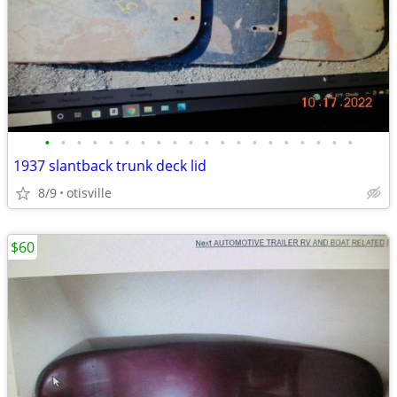
•
•
•
•
•
•
•
•
•
•
•
•
•
•
•
•
•
•
•
•
1937 slantback trunk deck lid
8/9
otisville
$60