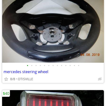
•
•
•
•
•
•
•
•
•
•
•
•
•
mercedes steering wheel
8/8
OTISVILLE
$40