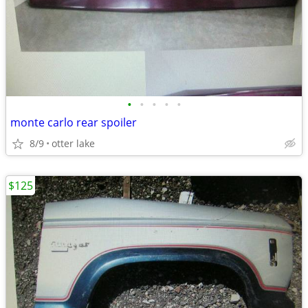
•
•
•
•
•
monte carlo rear spoiler
8/9
otter lake
$125