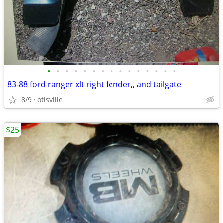
•
•
•
•
•
•
•
•
•
•
•
•
•
•
•
83-88 ford ranger xlt right fender,, and tailgate
8/9
otisville
$25