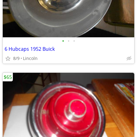
•
•
•
6 Hubcaps 1952 Buick
8/9
Lincoln
$65