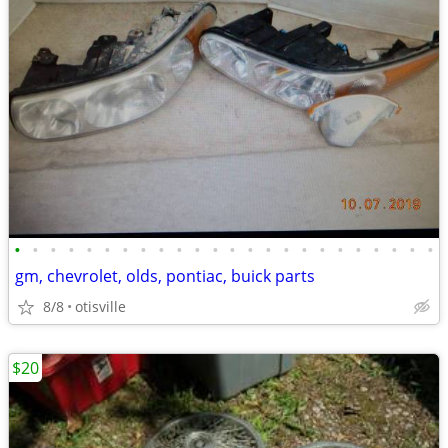
•
•
•
•
•
•
•
•
•
•
•
•
•
•
•
•
•
•
•
•
•
•
•
•
gm, chevrolet, olds, pontiac, buick parts
8/8
otisville
$20