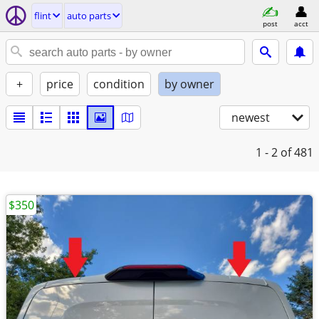
flint
auto parts
post
acct
+
price
condition
by owner
newest
1 - 2
of 481
$350