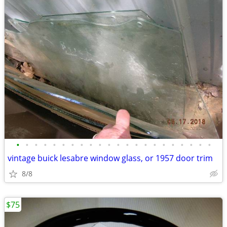
•
•
•
•
•
•
•
•
•
•
•
•
•
•
•
•
•
•
•
•
•
•
vintage buick lesabre window glass, or 1957 door trim
8/8
$75