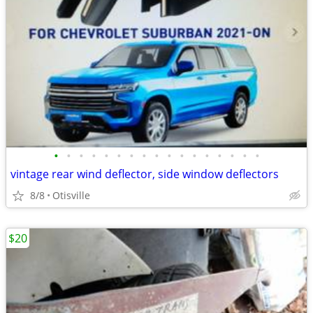
•
•
•
•
•
•
•
•
•
•
•
•
•
•
•
•
•
vintage rear wind deflector, side window deflectors
8/8
Otisville
$20