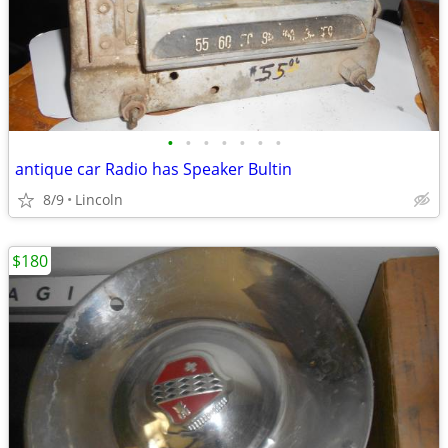
•
•
•
•
•
•
•
antique car Radio has Speaker Bultin
8/9
Lincoln
$180