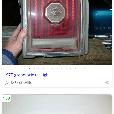
•
•
•
•
•
•
•
•
•
•
•
•
•
1977 grand prix tail light
8/8
otisville
$50