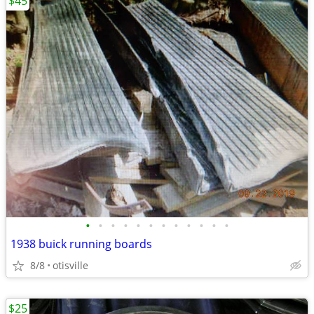
$45
•
•
•
•
•
•
•
•
•
•
•
•
1938 buick running boards
8/8
otisville
$25