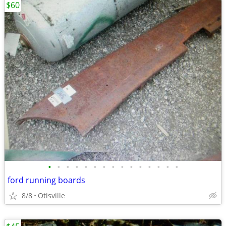
$60
•
•
•
•
•
•
•
•
•
•
•
•
•
•
•
ford running boards
8/8
Otisville