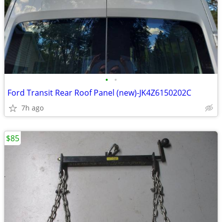
•
•
Ford Transit Rear Roof Panel (new)-JK4Z6150202C
7h ago
$85