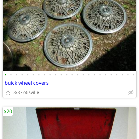
•
•
•
•
•
•
•
•
•
•
•
•
•
•
•
•
•
•
•
•
•
•
•
•
buick wheel covers
8/8
otisville
$20