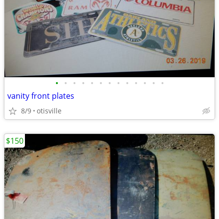
•
•
•
•
•
•
•
•
•
•
•
•
•
vanity front plates
8/9
otisville
$150