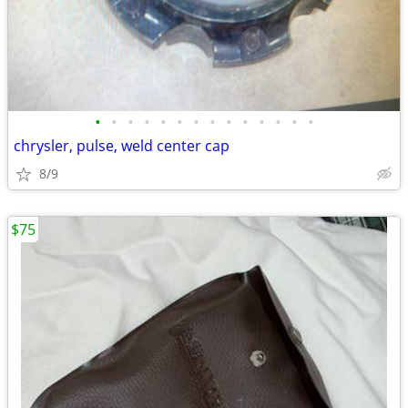
•
•
•
•
•
•
•
•
•
•
•
•
•
•
chrysler, pulse, weld center cap
8/9
$75