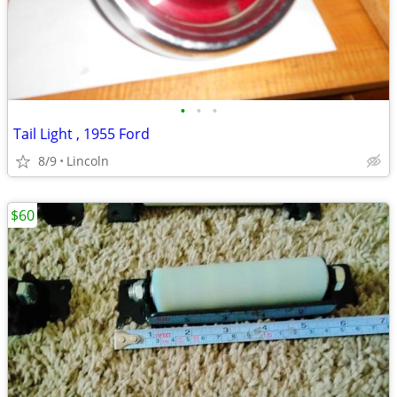
•
•
•
Tail Light , 1955 Ford
8/9
Lincoln
$60