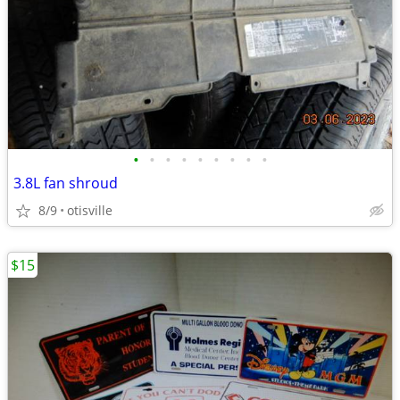
•
•
•
•
•
•
•
•
•
3.8L fan shroud
8/9
otisville
$15