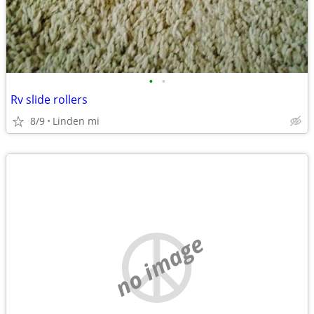
•
•
Rv slide rollers
8/9
Linden mi
no image