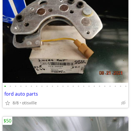
•
•
•
•
•
•
•
•
•
•
•
•
•
•
•
•
•
•
•
•
•
•
•
•
ford auto parts
8/8
otisville
$50