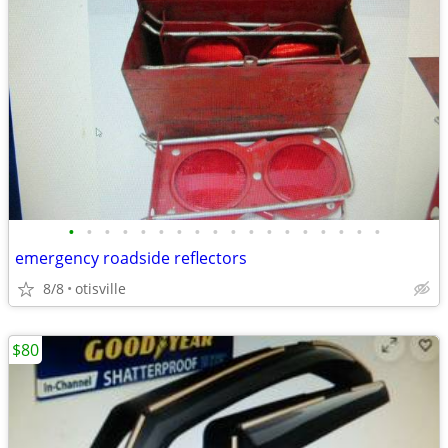
•
•
•
•
•
•
•
•
•
•
•
•
•
•
•
•
•
•
emergency roadside reflectors
8/8
otisville
$80