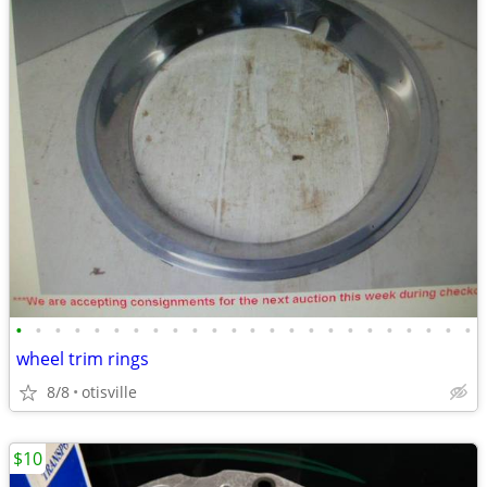
•
•
•
•
•
•
•
•
•
•
•
•
•
•
•
•
•
•
•
•
•
•
•
•
wheel trim rings
8/8
otisville
$10