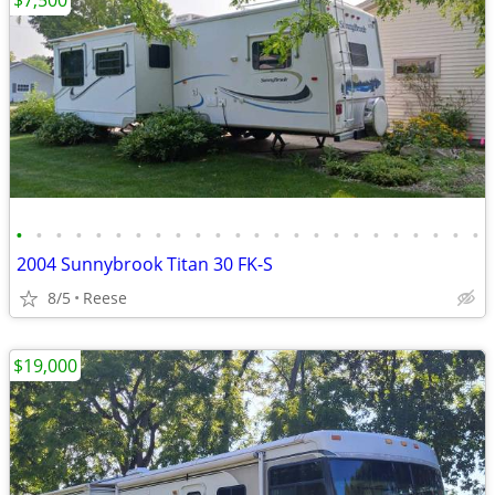
$7,500
•
•
•
•
•
•
•
•
•
•
•
•
•
•
•
•
•
•
•
•
•
•
•
•
2004 Sunnybrook Titan 30 FK-S
8/5
Reese
$19,000