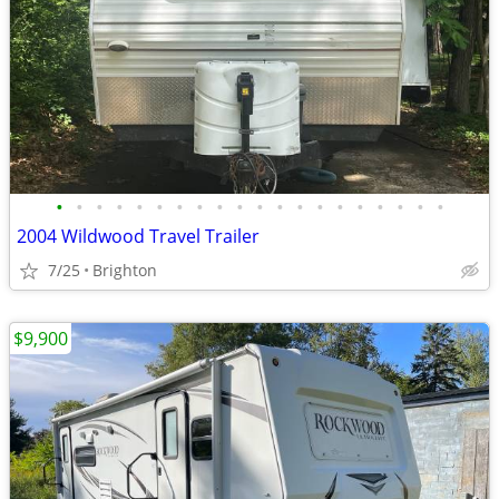
•
•
•
•
•
•
•
•
•
•
•
•
•
•
•
•
•
•
•
•
2004 Wildwood Travel Trailer
7/25
Brighton
$9,900