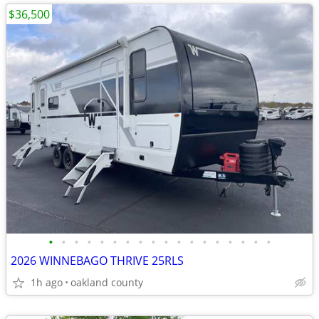
$36,500
•
•
•
•
•
•
•
•
•
•
•
•
•
•
•
•
•
•
2026 WINNEBAGO THRIVE 25RLS
1h ago
oakland county