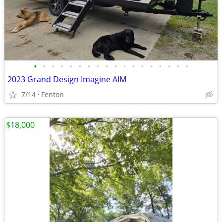
•
•
•
•
•
•
•
•
•
•
•
•
•
•
•
•
•
•
2023 Grand Design Imagine AIM
7/14
Fenton
$18,000