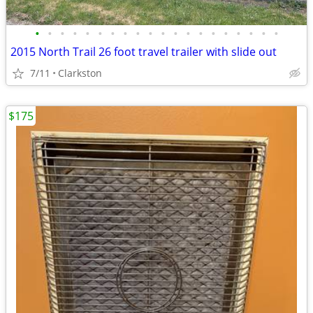
•
•
•
•
•
•
•
•
•
•
•
•
•
•
•
•
•
•
•
•
2015 North Trail 26 foot travel trailer with slide out
7/11
Clarkston
$175