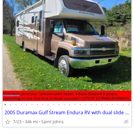
•
•
•
•
•
•
•
•
•
•
•
•
•
•
•
•
•
•
•
•
•
•
•
•
2005 Duramax Gulf Stream Endura RV with dual slide outs, 33k miles! PRICE REDUCE
7/23
34k mi
Saint Johns