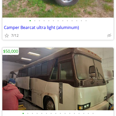
•
•
•
•
•
•
•
•
•
•
•
•
•
Camper Bearcat ultra light (aluminum)
7/12
$50,000
•
•
•
•
•
•
•
•
•
•
•
•
•
•
•
•