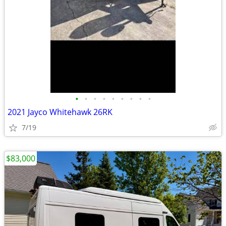
•
•
•
•
•
•
•
•
•
2021 Jayco Whitehawk 26RK
7/19
$83,000