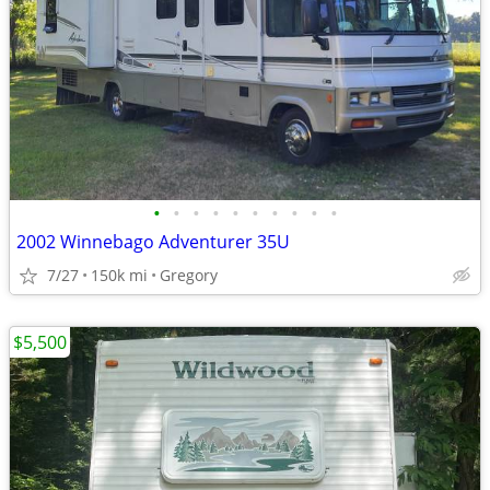
•
•
•
•
•
•
•
•
•
•
2002 Winnebago Adventurer 35U
7/27
150k mi
Gregory
$5,500