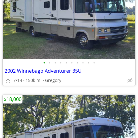
•
•
•
•
•
•
•
•
•
•
2002 Winnebago Adventurer 35U
7/14
150k mi
Gregory
$18,000