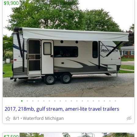
$9,900
•
•
•
•
•
•
•
•
•
•
•
•
•
•
•
•
•
•
2017, 218mb, gulf stream, ameri-lite travel trailers
8/1
Waterford Michigan