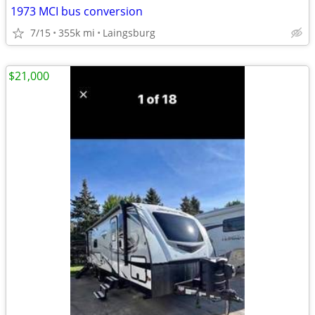
1973 MCI bus conversion
7/15
355k mi
Laingsburg
$21,000