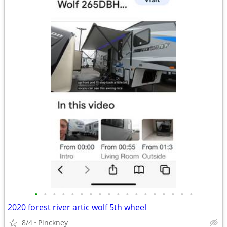
•
•
•
•
•
•
•
•
•
•
•
•
•
•
•
•
•
•
2020 forest river artic wolf 5th wheel
8/4
Pinckney