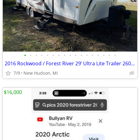
•
•
•
•
•
•
•
•
•
•
•
•
•
•
•
•
•
2016 Rockwood / Forest River 29’ Ultra Lite Trailer 2604 WS
7/9
New Hudson, MI
$16,000