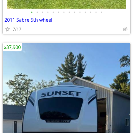
•
•
•
•
•
•
•
•
•
•
•
•
•
•
2011 Sabre 5th wheel
7/17
$37,900