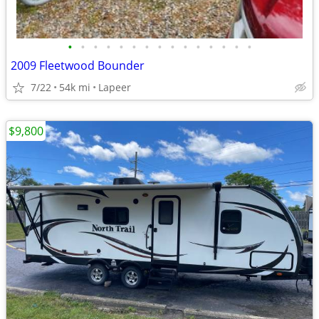
•
•
•
•
•
•
•
•
•
•
•
•
•
•
•
2009 Fleetwood Bounder
7/22
54k mi
Lapeer
$9,800