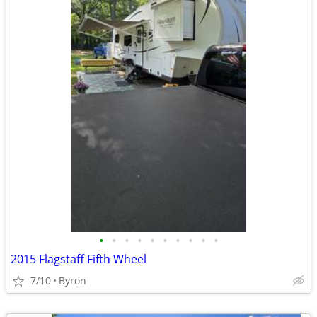
•
•
•
•
•
•
•
•
•
•
2015 Flagstaff Fifth Wheel
7/10
Byron