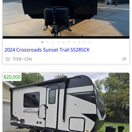
•
•
•
•
•
•
•
•
•
•
2024 Crossroads Sunset Trail SS285CK
7/24
Clio
$20,000