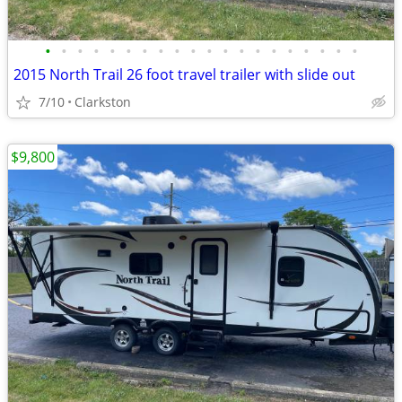
•
•
•
•
•
•
•
•
•
•
•
•
•
•
•
•
•
•
•
•
2015 North Trail 26 foot travel trailer with slide out
7/10
Clarkston
$9,800