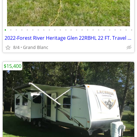
•
•
•
•
•
•
•
•
•
•
•
•
•
•
•
•
•
•
•
•
•
•
•
•
2022-Forest River Heritage Glen 22RBHL 22 FT. Travel Trailer
8/4
Grand Blanc
$15,400