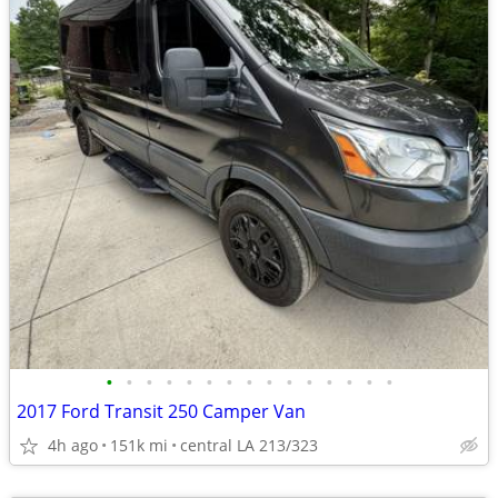
•
•
•
•
•
•
•
•
•
•
•
•
•
•
•
2017 Ford Transit 250 Camper Van
4h ago
151k mi
central LA 213/323