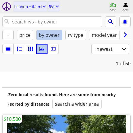
Lennon ± 6.1 mi
RVs
post
acct
+
price
by owner
rv type
model year
con
newest
1
of 60
Zero local results found. Here are some from nearby
search a wider area
(sorted by distance)
$10,500