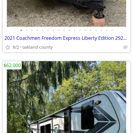
•
•
•
•
•
•
•
•
•
•
•
•
•
•
•
•
•
•
2021 Coachmen Freedom Express Liberty Edition 292bhdsle
8/2
oakland county
$62,000