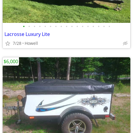
•
•
•
•
•
•
•
•
•
•
•
•
•
•
•
•
•
Lacrosse Luxury Lite
7/28
Howell
$6,000