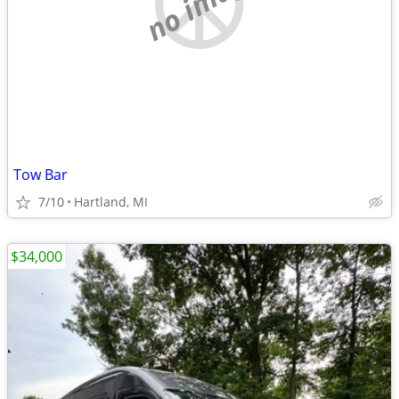
no image
Tow Bar
7/10
Hartland, MI
$34,000