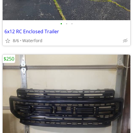
•
•
•
6x12 RC Enclosed Trailer
8/6
Waterford
$250