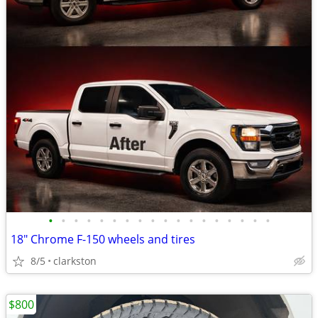
•
•
•
•
•
•
•
•
•
•
•
•
•
•
•
•
•
•
18" Chrome F-150 wheels and tires
8/5
clarkston
$800