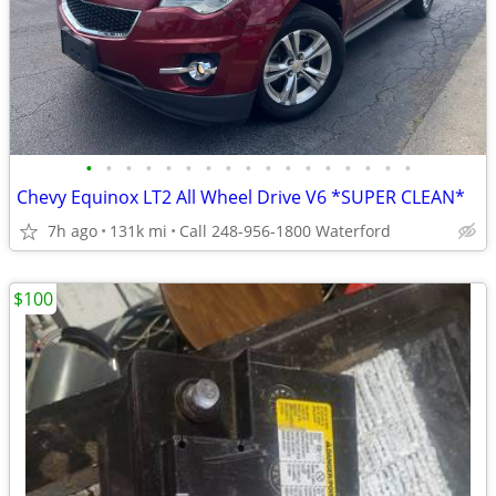
•
•
•
•
•
•
•
•
•
•
•
•
•
•
•
•
•
Chevy Equinox LT2 All Wheel Drive V6 *SUPER CLEAN*
7h ago
131k mi
Call 248-956-1800 Waterford
$100