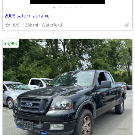
•
•
•
•
•
•
2008 saturn aura xe
8/6
138k mi
Waterford
$5,900