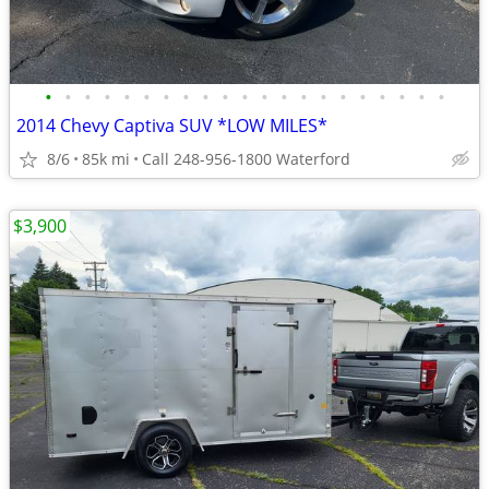
•
•
•
•
•
•
•
•
•
•
•
•
•
•
•
•
•
•
•
•
•
2014 Chevy Captiva SUV *LOW MILES*
8/6
85k mi
Call 248-956-1800 Waterford
$3,900