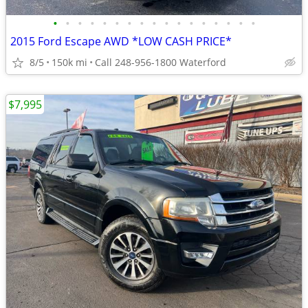
•
•
•
•
•
•
•
•
•
•
•
•
•
•
•
•
•
2015 Ford Escape AWD *LOW CASH PRICE*
8/5
150k mi
Call 248-956-1800 Waterford
$7,995