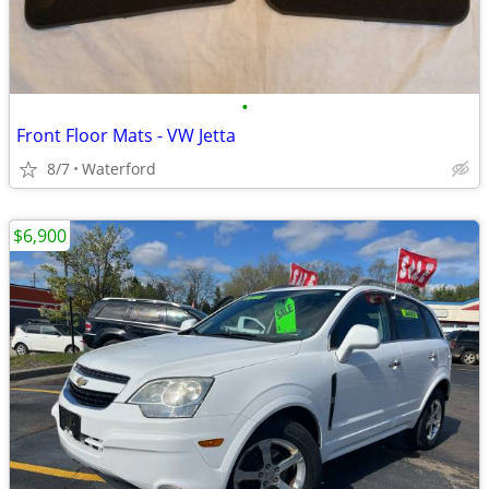
•
Front Floor Mats - VW Jetta
8/7
Waterford
$6,900