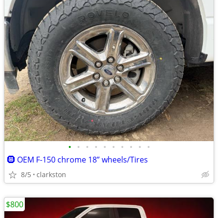
•
•
•
•
•
•
•
•
•
•
🛞 OEM F-150 chrome 18” wheels/Tires
8/5
clarkston
$800