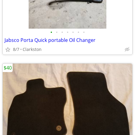
•
•
•
•
•
•
•
Jabsco Porta Quick portable Oil Changer
8/7
Clarkston
$40