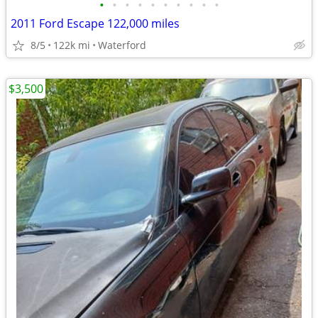
•
•
•
•
•
•
•
•
•
•
2011 Ford Escape 122,000 miles
8/5
122k mi
Waterford
$3,500