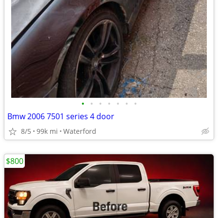
•
•
•
•
•
•
•
Bmw 2006 7501 series 4 door
8/5
99k mi
Waterford
$800