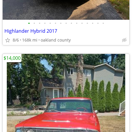
•
•
•
•
•
•
•
•
•
•
•
•
•
•
•
Highlander Hybrid 2017
8/6
168k mi
oakland county
$14,000