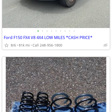
•
•
•
•
•
•
•
•
•
Ford F150 FX4 V8 4X4 LOW MILES *CASH PRICE*
8/6
81k mi
Call 248-956-1800