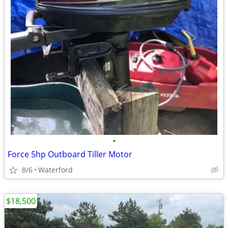
•
Force 5hp Outboard Tiller Motor
8/6
Waterford
$18,500