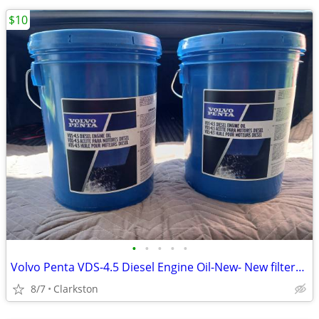
$10
•
•
•
•
•
Volvo Penta VDS-4.5 Diesel Engine Oil-New- New filters22030848-22030
8/7
Clarkston