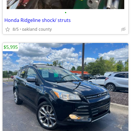
•
Honda Ridgeline shock/ struts
8/5
oakland county
$5,995