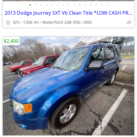
•
•
•
•
•
•
•
•
•
•
•
•
•
•
•
2013 Dodge Journey SXT V6 Clean Title *LOW CASH PRICE*
8/5
130k mi
Waterford 248-956-1800
$2,400