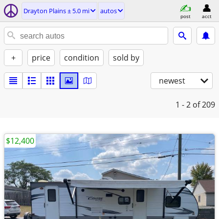
Drayton Plains ± 5.0 mi
autos
post
acct
+
price
condition
sold by
newest
1 - 2
of 209
$12,400