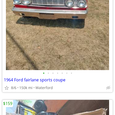
•
•
•
•
•
•
•
1964 Ford fairlane sports coupe
8/6
150k mi
Waterford
$159