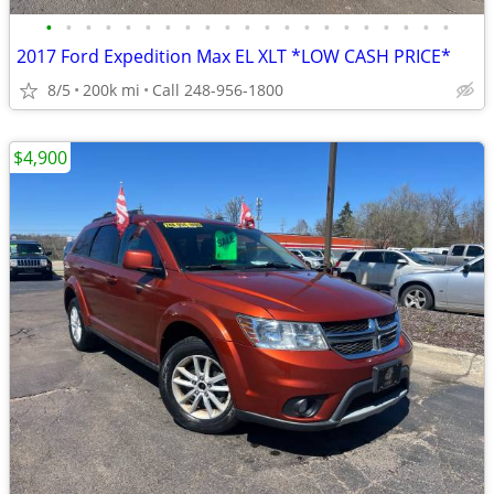
•
•
•
•
•
•
•
•
•
•
•
•
•
•
•
•
•
•
•
•
•
2017 Ford Expedition Max EL XLT *LOW CASH PRICE*
8/5
200k mi
Call 248-956-1800
$4,900