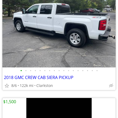
•
•
•
•
•
•
•
•
•
•
•
•
•
•
•
•
•
2018 GMC CREW CAB SIERA PICKUP
8/6
122k mi
Clarkston
$1,500