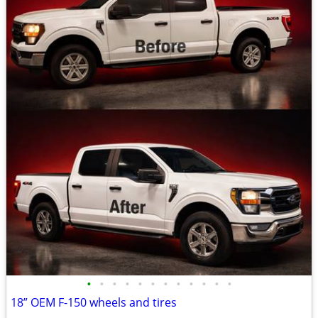
•
•
•
•
•
•
•
•
•
•
•
•
18” OEM F-150 wheels and tires