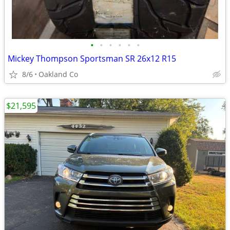
•
•
•
•
•
•
Mickey Thompson Sportsman SR 26x12 R15
8/6
Oakland Co
$21,595