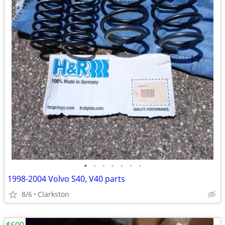
•
•
•
•
•
•
•
1998-2004 Volvo S40, V40 parts
8/6
Clarkston