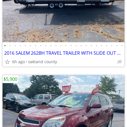
•
•
•
•
•
•
•
•
•
•
•
•
•
•
•
•
•
•
•
•
•
•
•
•
2016 SALEM 262BH TRAVEL TRAILER WITH SLIDE OUT SLEEPS 8
6h ago
oakland county
$5,900